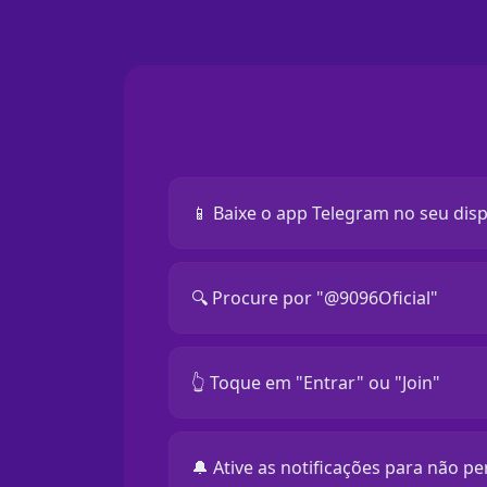
📱 Baixe o app Telegram no seu disp
🔍 Procure por "@9096Oficial"
👆 Toque em "Entrar" ou "Join"
🔔 Ative as notificações para não p