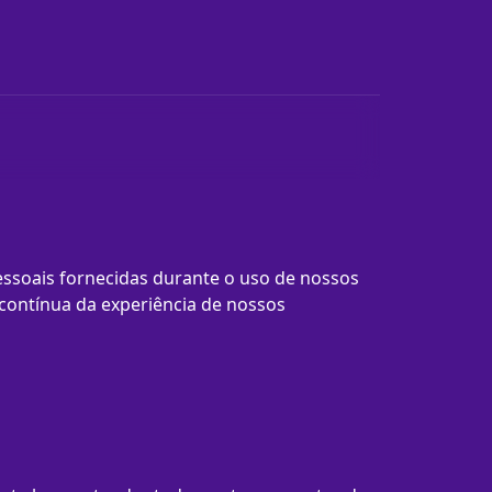
essoais fornecidas durante o uso de nossos
 contínua da experiência de nossos