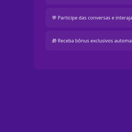
💬 Participe das conversas e interaj
🎁 Receba bônus exclusivos autom