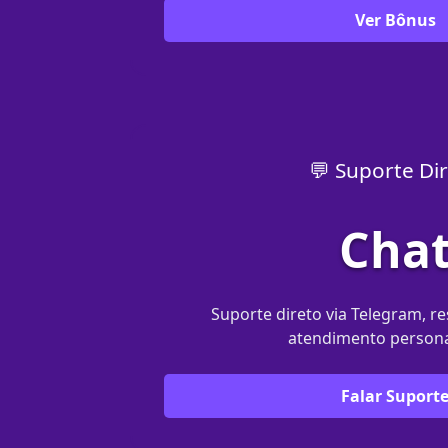
Ver Bônus
💬 Suporte Di
Cha
Suporte direto via Telegram, r
atendimento persona
Falar Suport