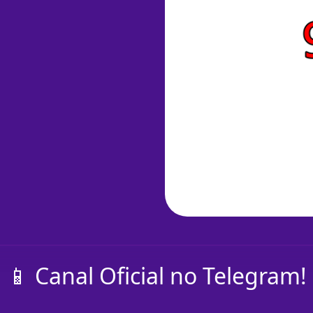
📱 Canal Oficial no Telegram!