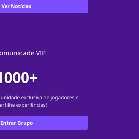
Ver Notícias
Comunidade VIP
1000+
unidade exclusiva de jogadores e
rtilhe experiências!
Entrar Grupo