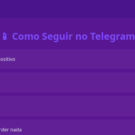
📱 Como Seguir no Telegram
ositivo
erder nada