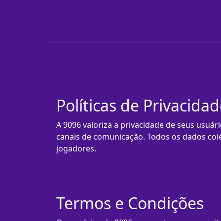
Políticas de Privacida
A 9096 valoriza a privacidade de seus usuá
canais de comunicação. Todos os dados cole
jogadores.
Termos e Condições