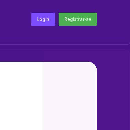
Login
Registrar-se