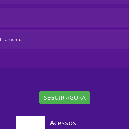
a
aticamente
SEGUIR AGORA
Acessos