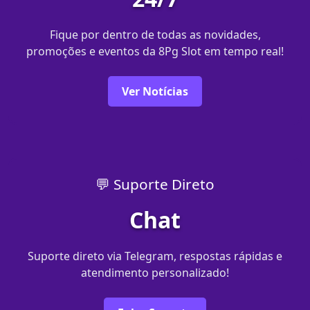
Fique por dentro de todas as novidades,
promoções e eventos da 8Pg Slot em tempo real!
Ver Notícias
💬 Suporte Direto
Chat
Suporte direto via Telegram, respostas rápidas e
atendimento personalizado!