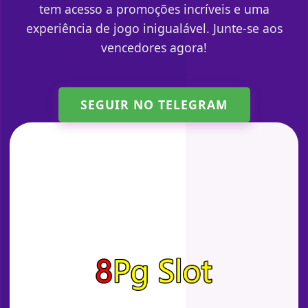
tem acesso a promoções incríveis e uma
experiência de jogo inigualável. Junte-se aos
vencedores agora!
SEGUIR NO TELEGRAM