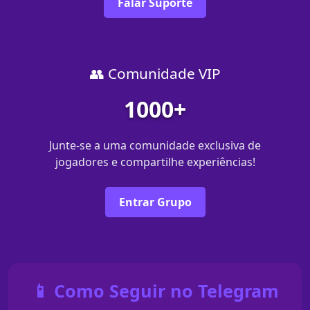
Falar Suporte
👥 Comunidade VIP
1000+
Junte-se a uma comunidade exclusiva de
jogadores e compartilhe experiências!
Entrar Grupo
📱 Como Seguir no Telegram