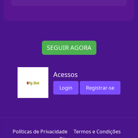
SEGUIR AGORA
Acessos
Login
Registrar-se
Políticas de Privacidade
Termos e Condições