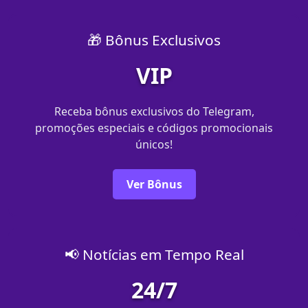
🎁 Bônus Exclusivos
VIP
Receba bônus exclusivos do Telegram,
promoções especiais e códigos promocionais
únicos!
Ver Bônus
📢 Notícias em Tempo Real
24/7