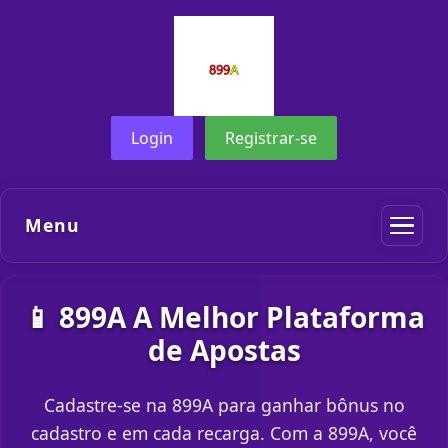
Login
Registrar-se
Menu
📱 899A A Melhor Plataforma
de Apostas
Cadastre-se na 899A para ganhar bônus no
cadastro e em cada recarga. Com a 899A, você