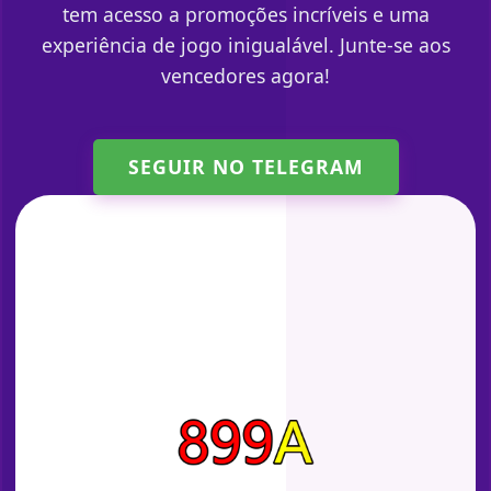
tem acesso a promoções incríveis e uma
experiência de jogo inigualável. Junte-se aos
vencedores agora!
SEGUIR NO TELEGRAM