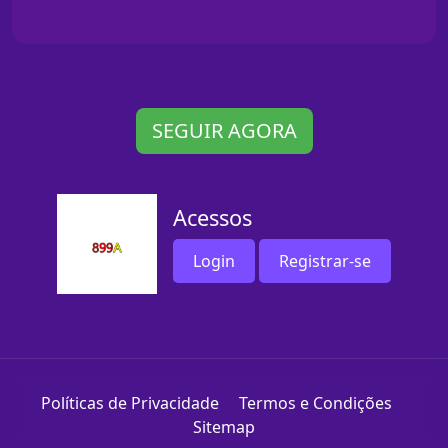
SEGUIR AGORA
Acessos
Login
Registrar-se
Políticas de Privacidade
Termos e Condições
Sitemap