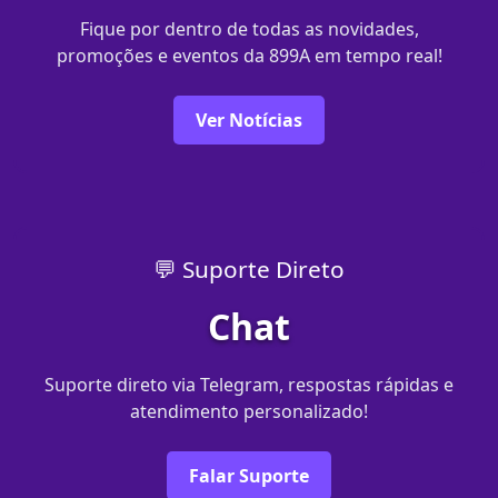
Fique por dentro de todas as novidades,
promoções e eventos da 899A em tempo real!
Ver Notícias
💬 Suporte Direto
Chat
Suporte direto via Telegram, respostas rápidas e
atendimento personalizado!
Falar Suporte