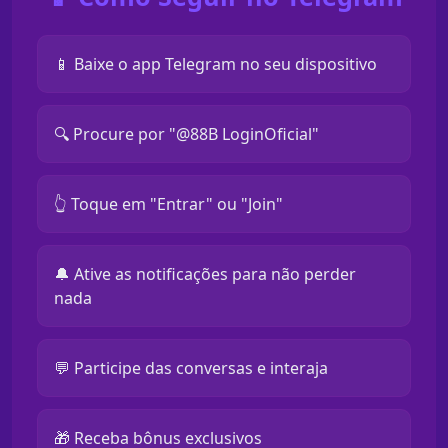
📱 Baixe o app Telegram no seu dispositivo
🔍 Procure por "@88B LoginOficial"
👆 Toque em "Entrar" ou "Join"
🔔 Ative as notificações para não perder
nada
💬 Participe das conversas e interaja
🎁 Receba bônus exclusivos