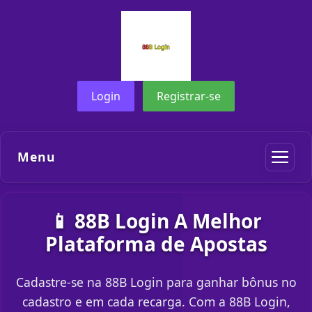
Login
Registrar-se
Menu
📱 88B Login A Melhor
Plataforma de Apostas
Cadastre-se na 88B Login para ganhar bônus no
cadastro e em cada recarga. Com a 88B Login,