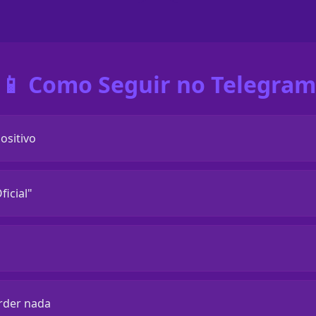
📱 Como Seguir no Telegram
ositivo
icial"
erder nada