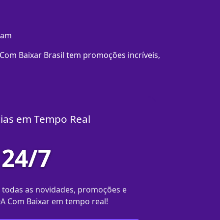
ram
om Baixar Brasil tem promoções incríveis,
cias em Tempo Real
24/7
e todas as novidades, promoções e
9A Com Baixar em tempo real!