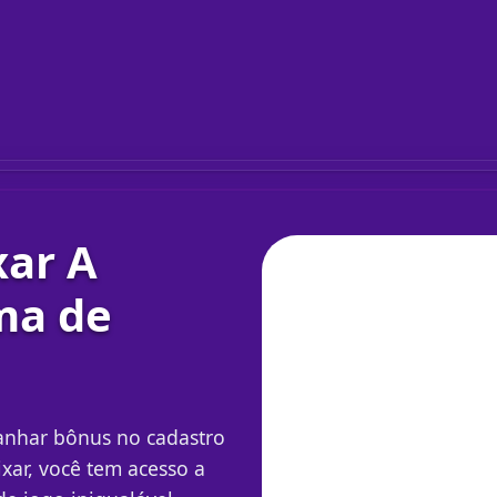
xar A
ma de
anhar bônus no cadastro
xar, você tem acesso a