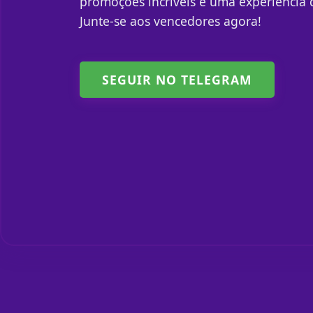
promoções incríveis e uma experiência d
Junte-se aos vencedores agora!
SEGUIR NO TELEGRAM