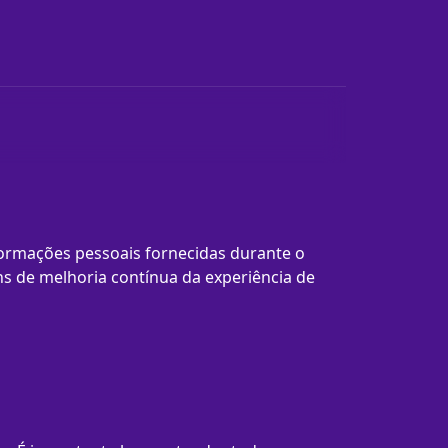
formações pessoais fornecidas durante o
ns de melhoria contínua da experiência de