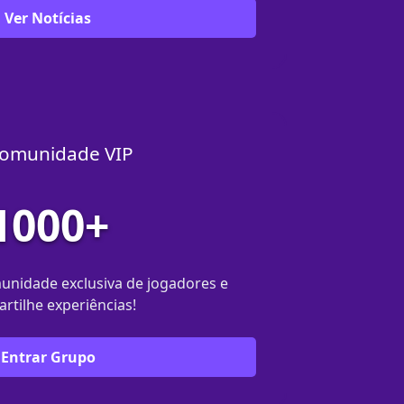
Ver Notícias
Comunidade VIP
1000+
unidade exclusiva de jogadores e
rtilhe experiências!
Entrar Grupo