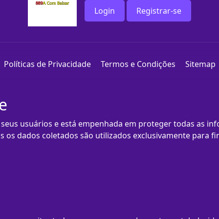
Login
Registrar-se
Políticas de Privacidade
Termos e Condições
Sitemap
de
e seus usuários e está empenhada em proteger todas as in
 os dados coletados são utilizados exclusivamente para fi