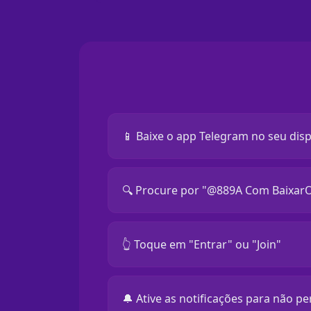
📱 Baixe o app Telegram no seu disp
🔍 Procure por "@889A Com BaixarOf
👆 Toque em "Entrar" ou "Join"
🔔 Ative as notificações para não p