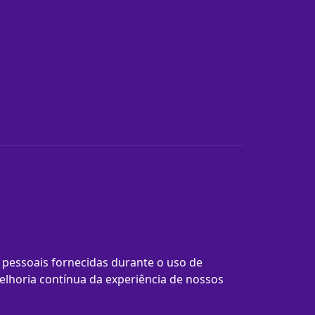
 pessoais fornecidas durante o uso de
elhoria contínua da experiência de nossos