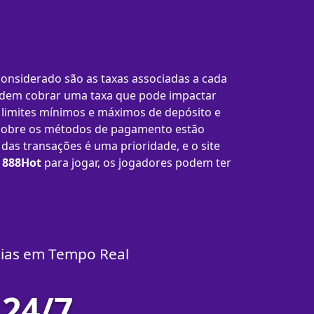
onsiderado são as taxas associadas a cada
odem cobrar uma taxa que pode impactar
s limites mínimos e máximos de depósito e
 sobre os métodos de pagamento estão
as transações é uma prioridade, e o site
o
888Hot
para jogar, os jogadores podem ter
cias em Tempo Real
24/7