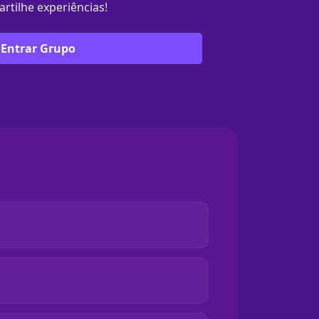
rtilhe experiências!
Entrar Grupo