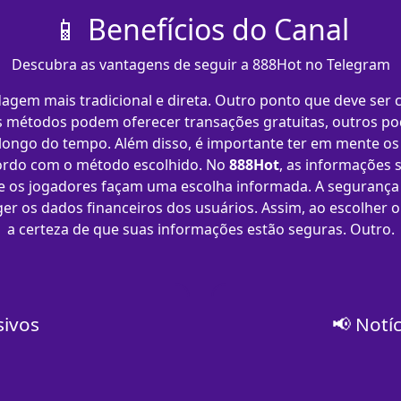
📱 Benefícios do Canal
Descubra as vantagens de seguir a 888Hot no Telegram
gem mais tradicional e direta. Outro ponto que deve ser c
métodos podem oferecer transações gratuitas, outros p
 longo do tempo. Além disso, é importante ter em mente o
acordo com o método escolhido. No
888Hot
, as informações
 os jogadores façam uma escolha informada. A segurança d
er os dados financeiros dos usuários. Assim, ao escolher 
a certeza de que suas informações estão seguras. Outro.
sivos
📢 Notí