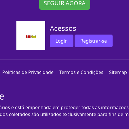
SEGUIR AGORA
Acessos
Login
Registrar-se
Políticas de Privacidade
Termos e Condições
Sitemap
de
uários e está empenhada em proteger todas as informações
os coletados são utilizados exclusivamente para fins de m