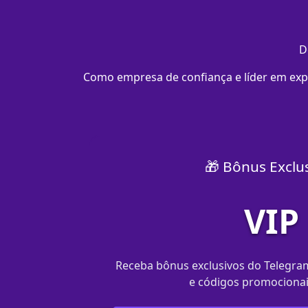
D
Como empresa de confiança e líder em exp
🎁 Bônus Exclu
VIP
Receba bônus exclusivos do Telegra
e códigos promocionai