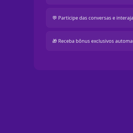
💬 Participe das conversas e interaj
🎁 Receba bônus exclusivos autom