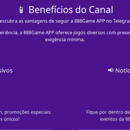
📱 Benefícios do Canal
escubra as vantagens de seguir a 888Game APP no Telegr
eriência, a 888Game APP oferece jogos diversos com prese
exigência mínima.
sivos
📢 Notí
m, promoções especiais
Fique por dentro d
s únicos!
eventos da 8