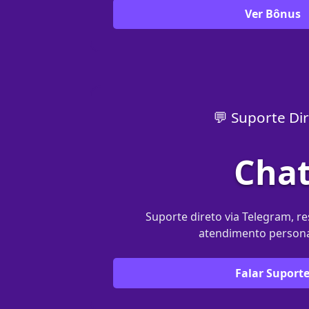
Ver Bônus
💬 Suporte Di
Cha
Suporte direto via Telegram, r
atendimento persona
Falar Suport