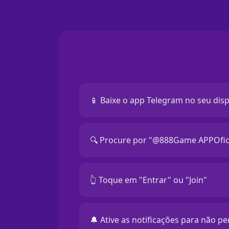
📱 Baixe o app Telegram no seu disp
🔍 Procure por "@888Game APPOfic
👆 Toque em "Entrar" ou "Join"
🔔 Ative as notificações para não p