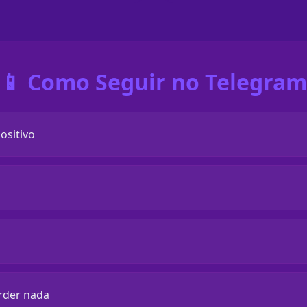
📱 Como Seguir no Telegram
ositivo
erder nada