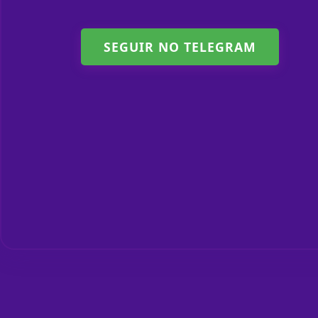
SEGUIR NO TELEGRAM