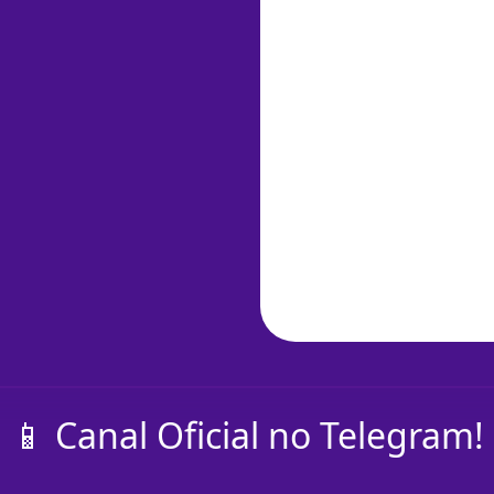
📱 Canal Oficial no Telegram!