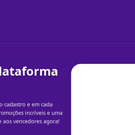
Plataforma
o cadastro e em cada
romoções incríveis e uma
se aos vencedores agora!