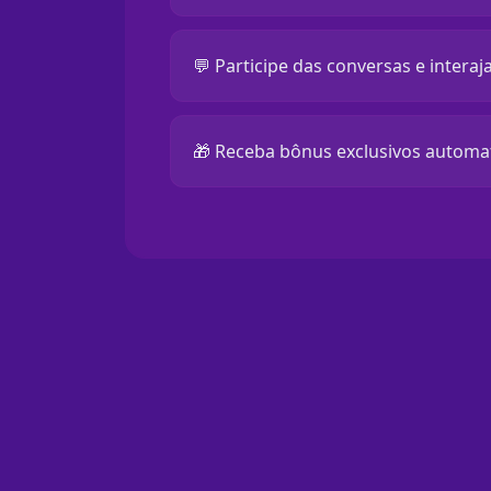
💬 Participe das conversas e interaj
🎁 Receba bônus exclusivos autom