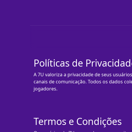
Políticas de Privacida
A 7U valoriza a privacidade de seus usuári
canais de comunicação. Todos os dados cole
jogadores.
Termos e Condições