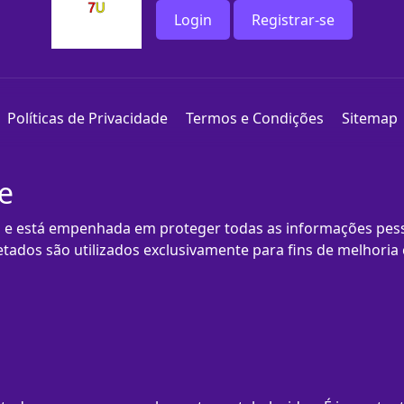
Login
Registrar-se
Políticas de Privacidade
Termos e Condições
Sitemap
de
os e está empenhada em proteger todas as informações pes
tados são utilizados exclusivamente para fins de melhoria