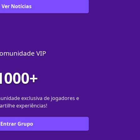
Ver Notícias
Comunidade VIP
1000+
unidade exclusiva de jogadores e
rtilhe experiências!
Entrar Grupo