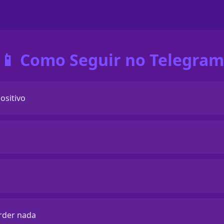
📱 Como Seguir no Telegram
ositivo
erder nada