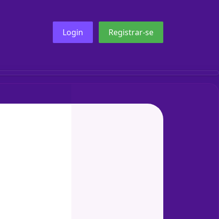
Login
Registrar-se