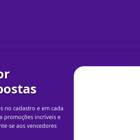
or
postas
us no cadastro e em cada
a promoções incríveis e
unte-se aos vencedores