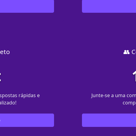
reto
👥 
t
espostas rápidas e
Junte-se a uma com
lizado!
compa
e