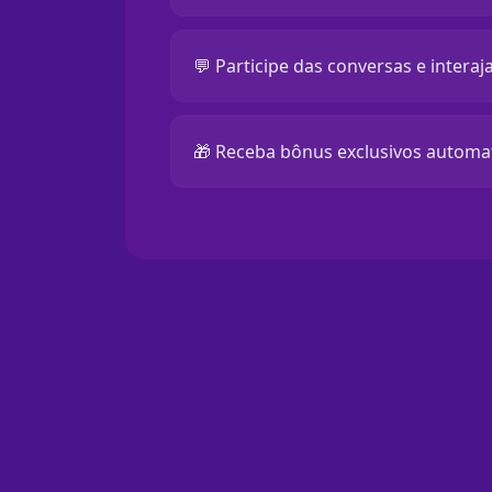
💬 Participe das conversas e interaj
🎁 Receba bônus exclusivos autom