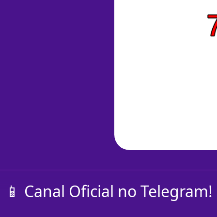
📱 Canal Oficial no Telegram!