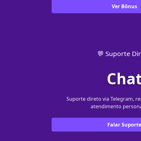
Ver Bônus
💬 Suporte Di
Cha
Suporte direto via Telegram, r
atendimento persona
Falar Suport