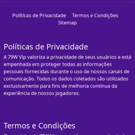
Políticas de Privacidade
Termos e Condições
Sitemap
Políticas de Privacidade
A 79W Vip valoriza a privacidade de seus usuários e está
empenhada em proteger todas as informações
pessoais fornecidas durante o uso de nossos canais de
comunicação. Todos os dados coletados são utilizados
exclusivamente para fins de melhoria contínua da
experiência de nossos jogadores.
Termos e Condições