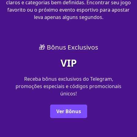
claros e categorias bem definidas. Encontrar seu jogo
favorito ou o próximo evento esportivo para apostar
leva apenas alguns segundos.
🎁 Bônus Exclusivos
VIP
Receba bônus exclusivos do Telegram,
promoções especiais e códigos promocionais
únicos!
Ver Bônus