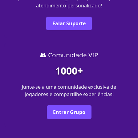
atendimento personalizado!
Falar Suporte
👥 Comunidade VIP
1000+
Junte-se a uma comunidade exclusiva de
jogadores e compartilhe experiências!
Entrar Grupo