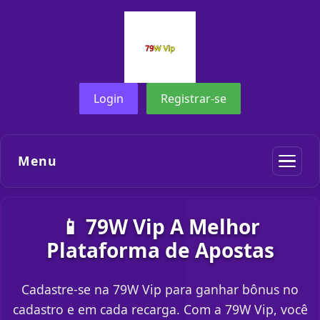
Login
Registrar-se
Menu
📱 79W Vip A Melhor
Plataforma de Apostas
Cadastre-se na 79W Vip para ganhar bônus no
cadastro e em cada recarga. Com a 79W Vip, você