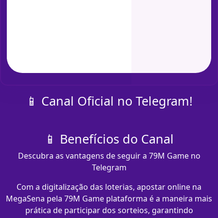
📱 Canal Oficial no Telegram!
📱 Benefícios do Canal
Descubra as vantagens de seguir a 79M Game no
Telegram
Com a digitalização das loterias, apostar online na
MegaSena pela 79M Game plataforma é a maneira mais
prática de participar dos sorteios, garantindo