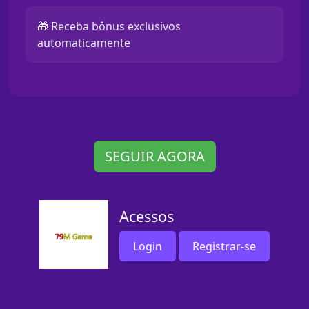
🎁 Receba bônus exclusivos
automaticamente
SEGUIR AGORA
Acessos
Login
Registrar-se