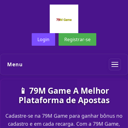
Login
Registrar-se
Menu
📱 79M Game A Melhor
Plataforma de Apostas
Cadastre-se na 79M Game para ganhar bônus no
cadastro e em cada recarga. Com a 79M Game,