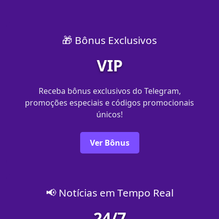
🎁 Bônus Exclusivos
VIP
Receba bônus exclusivos do Telegram,
promoções especiais e códigos promocionais
únicos!
Ver Bônus
📢 Notícias em Tempo Real
24/7