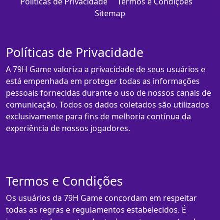
Políticas de Privacidade
Termos e Condições
Sitemap
Políticas de Privacidade
A 79H Game valoriza a privacidade de seus usuários e
está empenhada em proteger todas as informações
pessoais fornecidas durante o uso de nossos canais de
comunicação. Todos os dados coletados são utilizados
exclusivamente para fins de melhoria contínua da
experiência de nossos jogadores.
Termos e Condições
Os usuários da 79H Game concordam em respeitar
todas as regras e regulamentos estabelecidos. É