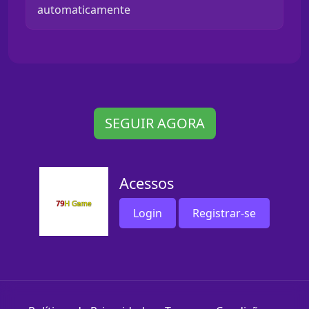
automaticamente
SEGUIR AGORA
Acessos
Login
Registrar-se