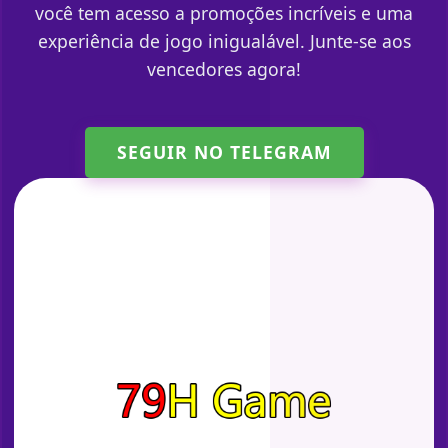
você tem acesso a promoções incríveis e uma
experiência de jogo inigualável. Junte-se aos
vencedores agora!
SEGUIR NO TELEGRAM