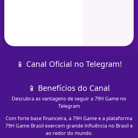
📱 Canal Oficial no Telegram!
📱 Benefícios do Canal
Descubra as vantagens de seguir a 79H Game no
Telegram
Com forte base financeira, a 79H Game e a plataforma
79H Game Brasil exercem grande influência no Brasil e
ao redor do mundo.