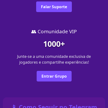
Falar Suporte
👥 Comunidade VIP
1000+
Junte-se a uma comunidade exclusiva de
jogadores e compartilhe experiências!
Entrar Grupo
📱 Como Seguir no Telegram