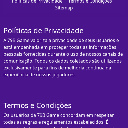
Políticas de Privacidade
Termos e Condições
Sitemap
Políticas de Privacidade
A 79B Game valoriza a privacidade de seus usuários e
está empenhada em proteger todas as informações
pessoais fornecidas durante o uso de nossos canais de
comunicação. Todos os dados coletados são utilizados
exclusivamente para fins de melhoria contínua da
experiência de nossos jogadores.
Termos e Condições
Os usuários da 79B Game concordam em respeitar
todas as regras e regulamentos estabelecidos. É