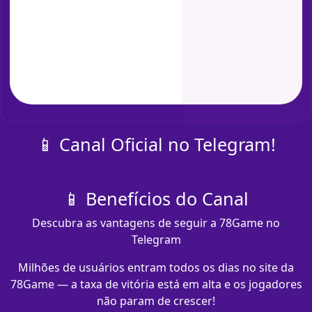
📱 Canal Oficial no Telegram!
📱 Benefícios do Canal
Descubra as vantagens de seguir a 78Game no
Telegram
Milhões de usuários entram todos os dias no site da
78Game — a taxa de vitória está em alta e os jogadores
não param de crescer!