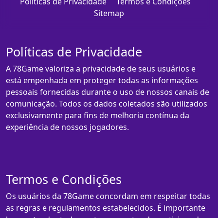
Políticas de Privacidade
Termos e Condições
Sitemap
Políticas de Privacidade
A 78Game valoriza a privacidade de seus usuários e
está empenhada em proteger todas as informações
pessoais fornecidas durante o uso de nossos canais de
comunicação. Todos os dados coletados são utilizados
exclusivamente para fins de melhoria contínua da
experiência de nossos jogadores.
Termos e Condições
Os usuários da 78Game concordam em respeitar todas
as regras e regulamentos estabelecidos. É importante