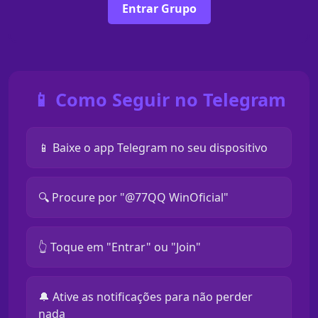
Entrar Grupo
📱 Como Seguir no Telegram
📱 Baixe o app Telegram no seu dispositivo
🔍 Procure por "@77QQ WinOficial"
👆 Toque em "Entrar" ou "Join"
🔔 Ative as notificações para não perder
nada