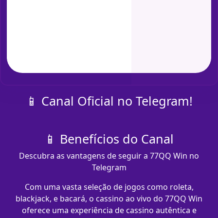
📱 Canal Oficial no Telegram!
📱 Benefícios do Canal
Descubra as vantagens de seguir a 77QQ Win no
Telegram
Com uma vasta seleção de jogos como roleta,
blackjack, e bacará, o cassino ao vivo do 77QQ Win
oferece uma experiência de cassino autêntica e