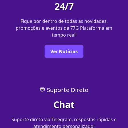
24/7
Fique por dentro de todas as novidades,
promoções e eventos da 77G Plataforma em
tempo real!
Ver Notícias
💬 Suporte Direto
Chat
Suporte direto via Telegram, respostas rápidas e
atendimento personalizado!