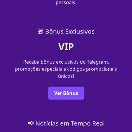
pessoais.
🎁 Bônus Exclusivos
VIP
Receba bônus exclusivos do Telegram,
promoções especiais e códigos promocionais
únicos!
Ver Bônus
📢 Notícias em Tempo Real