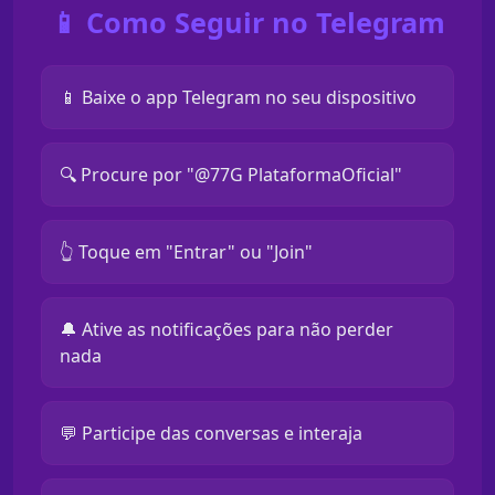
📱 Como Seguir no Telegram
📱 Baixe o app Telegram no seu dispositivo
🔍 Procure por "@77G PlataformaOficial"
👆 Toque em "Entrar" ou "Join"
🔔 Ative as notificações para não perder
nada
💬 Participe das conversas e interaja