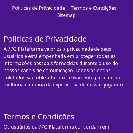
Políticas de Privacidade
Termos e Condições
Sitemap
Políticas de Privacidade
A 77G Plataforma valoriza a privacidade de seus
usuários e está empenhada em proteger todas as
informações pessoais fornecidas durante o uso de
nossos canais de comunicação. Todos os dados
coletados são utilizados exclusivamente para fins de
melhoria contínua da experiência de nossos jogadores.
Termos e Condições
Os usuários da 77G Plataforma concordam em