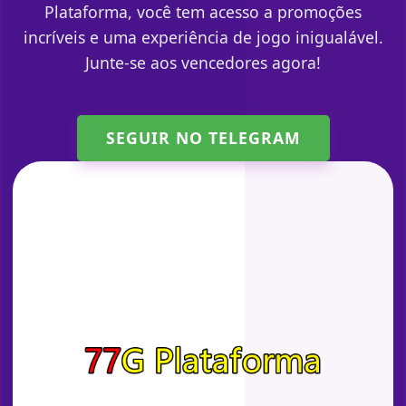
Plataforma, você tem acesso a promoções
incríveis e uma experiência de jogo inigualável.
Junte-se aos vencedores agora!
SEGUIR NO TELEGRAM