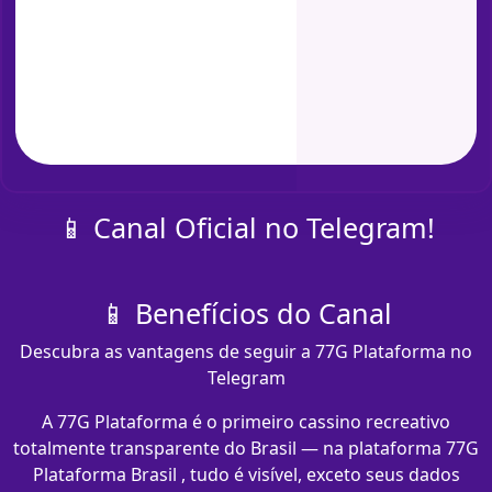
📱 Canal Oficial no Telegram!
📱 Benefícios do Canal
Descubra as vantagens de seguir a 77G Plataforma no
Telegram
A 77G Plataforma é o primeiro cassino recreativo
totalmente transparente do Brasil — na plataforma 77G
Plataforma Brasil , tudo é visível, exceto seus dados