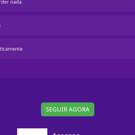
erder nada
a
aticamente
SEGUIR AGORA