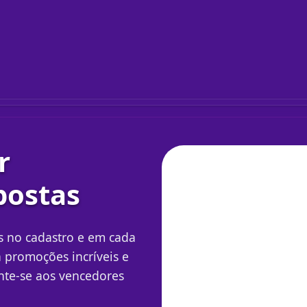
r
postas
 no cadastro e em cada
 promoções incríveis e
unte-se aos vencedores