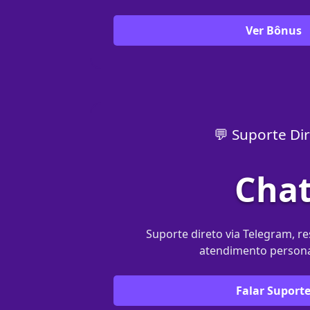
Ver Bônus
💬 Suporte Di
Cha
Suporte direto via Telegram, r
atendimento persona
Falar Suport