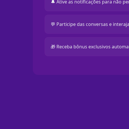
🔔 Ative as notificações para não p
💬 Participe das conversas e interaj
🎁 Receba bônus exclusivos autom