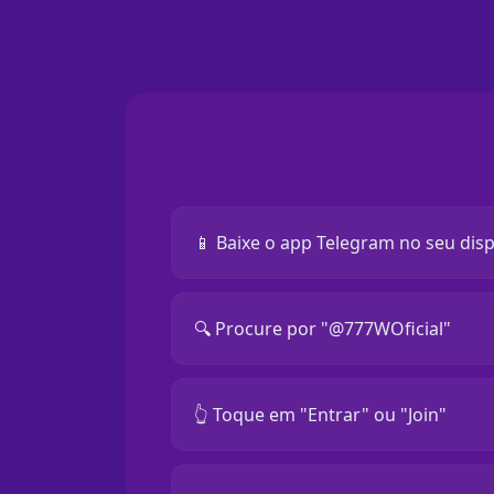
📱 Baixe o app Telegram no seu disp
🔍 Procure por "@777WOficial"
👆 Toque em "Entrar" ou "Join"