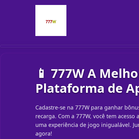
📱 777W A Melho
Plataforma de A
Cadastre-se na 777W para ganhar bônus
recarga. Com a 777W, você tem acesso a
uma experiência de jogo inigualável. J
agora!