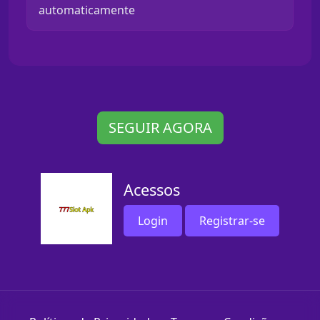
automaticamente
SEGUIR AGORA
Acessos
Login
Registrar-se