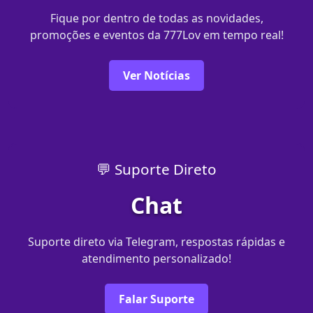
Fique por dentro de todas as novidades,
promoções e eventos da 777Lov em tempo real!
Ver Notícias
💬 Suporte Direto
Chat
Suporte direto via Telegram, respostas rápidas e
atendimento personalizado!
Falar Suporte