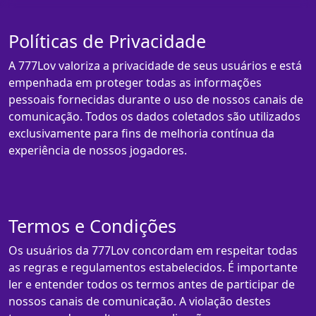
Políticas de Privacidade
A 777Lov valoriza a privacidade de seus usuários e está
empenhada em proteger todas as informações
pessoais fornecidas durante o uso de nossos canais de
comunicação. Todos os dados coletados são utilizados
exclusivamente para fins de melhoria contínua da
experiência de nossos jogadores.
Termos e Condições
Os usuários da 777Lov concordam em respeitar todas
as regras e regulamentos estabelecidos. É importante
ler e entender todos os termos antes de participar de
nossos canais de comunicação. A violação destes