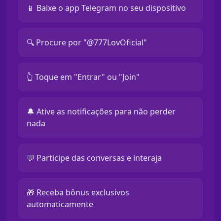
📱 Baixe o app Telegram no seu dispositivo
🔍 Procure por "@777LovOficial"
👆 Toque em "Entrar" ou "Join"
🔔 Ative as notificações para não perder
nada
💬 Participe das conversas e interaja
🎁 Receba bônus exclusivos
automaticamente