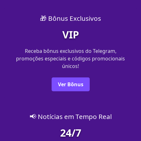
🎁 Bônus Exclusivos
VIP
Receba bônus exclusivos do Telegram,
promoções especiais e códigos promocionais
únicos!
Ver Bônus
📢 Notícias em Tempo Real
24/7