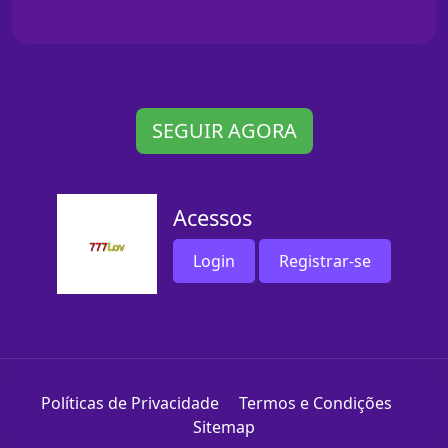
SEGUIR AGORA
Acessos
Login
Registrar-se
Políticas de Privacidade
Termos e Condições
Sitemap