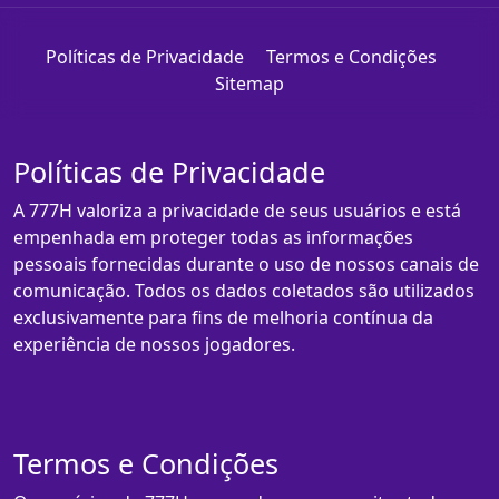
Políticas de Privacidade
Termos e Condições
Sitemap
Políticas de Privacidade
A 777H valoriza a privacidade de seus usuários e está
empenhada em proteger todas as informações
pessoais fornecidas durante o uso de nossos canais de
comunicação. Todos os dados coletados são utilizados
exclusivamente para fins de melhoria contínua da
experiência de nossos jogadores.
Termos e Condições