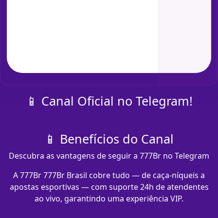
📱 Canal Oficial no Telegram!
📱 Benefícios do Canal
Descubra as vantagens de seguir a 777Br no Telegram
A 777Br 777Br Brasil cobre tudo — de caça-níqueis a
apostas esportivas — com suporte 24h de atendentes
ao vivo, garantindo uma experiência VIP.