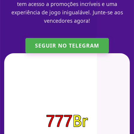
tem acesso a promoções incríveis e uma
experiência de jogo inigualável. Junte-se aos
vencedores agora!
SEGUIR NO TELEGRAM