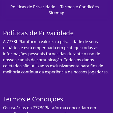
Políticas de Privacidade
Termos e Condições
Sitemap
Políticas de Privacidade
A 777Bf Plataforma valoriza a privacidade de seus
usuários e está empenhada em proteger todas as
informações pessoais fornecidas durante o uso de
nossos canais de comunicação. Todos os dados
coletados são utilizados exclusivamente para fins de
melhoria contínua da experiência de nossos jogadores.
Termos e Condições
Os usuários da 777Bf Plataforma concordam em