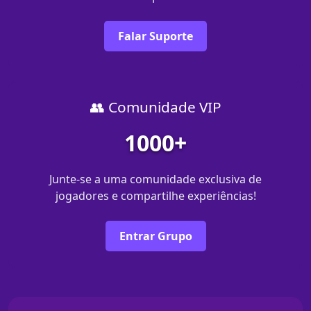
Falar Suporte
👥 Comunidade VIP
1000+
Junte-se a uma comunidade exclusiva de
jogadores e compartilhe experiências!
Entrar Grupo