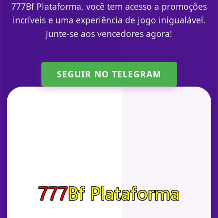
777Bf Plataforma, você tem acesso a promoções
incríveis e uma experiência de jogo inigualável.
Junte-se aos vencedores agora!
SEGUIR NO TELEGRAM