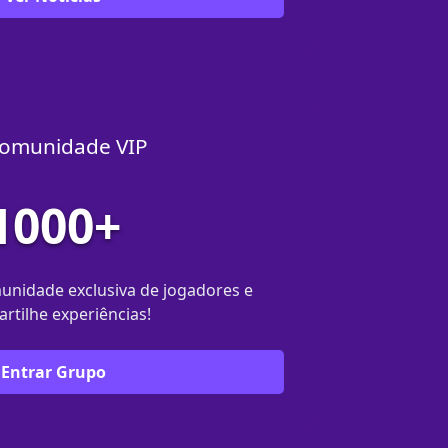
Comunidade VIP
1000+
unidade exclusiva de jogadores e
rtilhe experiências!
Entrar Grupo