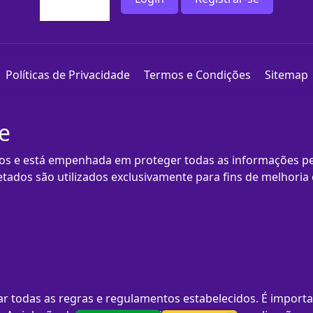
Políticas de Privacidade
Termos e Condições
Sitemap
de
rios e está empenhada em proteger todas as informações p
tados são utilizados exclusivamente para fins de melhoria
 todas as regras e regulamentos estabelecidos. É importa