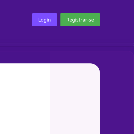
Login
Registrar-se