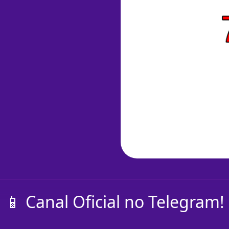
📱 Canal Oficial no Telegram!