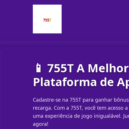
📱 755T A Melhor
Plataforma de A
Cadastre-se na 755T para ganhar bônus
recarga. Com a 755T, você tem acesso a
uma experiência de jogo inigualável. J
agora!