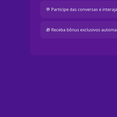
💬 Participe das conversas e interaj
🎁 Receba bônus exclusivos autom