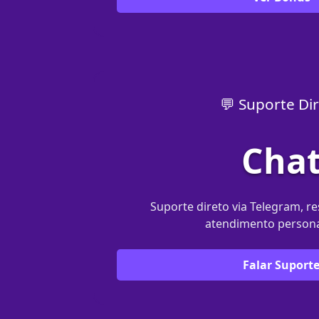
💬 Suporte Di
Cha
Suporte direto via Telegram, r
atendimento persona
Falar Suport