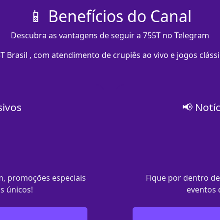
📱 Benefícios do Canal
Descubra as vantagens de seguir a 755T no Telegram
rasil , com atendimento de crupiês ao vivo e jogos clássi
sivos
📢 Notí
m, promoções especiais
Fique por dentro d
s únicos!
eventos 