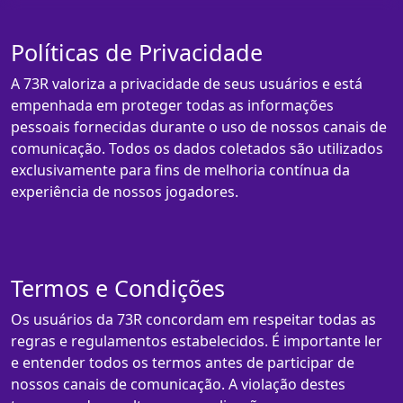
Políticas de Privacidade
A 73R valoriza a privacidade de seus usuários e está
empenhada em proteger todas as informações
pessoais fornecidas durante o uso de nossos canais de
comunicação. Todos os dados coletados são utilizados
exclusivamente para fins de melhoria contínua da
experiência de nossos jogadores.
Termos e Condições
Os usuários da 73R concordam em respeitar todas as
regras e regulamentos estabelecidos. É importante ler
e entender todos os termos antes de participar de
nossos canais de comunicação. A violação destes