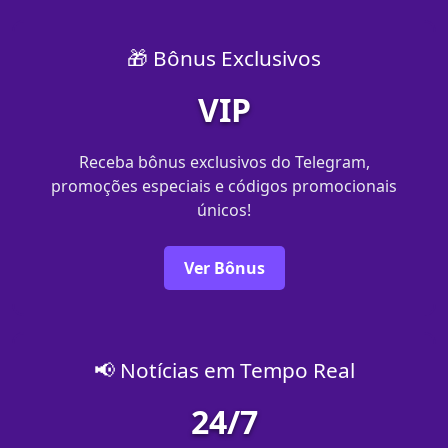
🎁 Bônus Exclusivos
VIP
Receba bônus exclusivos do Telegram,
promoções especiais e códigos promocionais
únicos!
Ver Bônus
📢 Notícias em Tempo Real
24/7