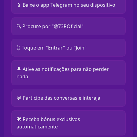
📱 Baixe o app Telegram no seu dispositivo
🔍 Procure por "@73ROficial"
👆 Toque em "Entrar" ou "Join"
🔔 Ative as notificações para não perder
nada
💬 Participe das conversas e interaja
🎁 Receba bônus exclusivos
automaticamente