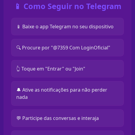
📱 Como Seguir no Telegram
📱 Baixe o app Telegram no seu dispositivo
🔍 Procure por "@7359 Com LoginOficial"
👆 Toque em "Entrar" ou "Join"
🔔 Ative as notificações para não perder
nada
💬 Participe das conversas e interaja