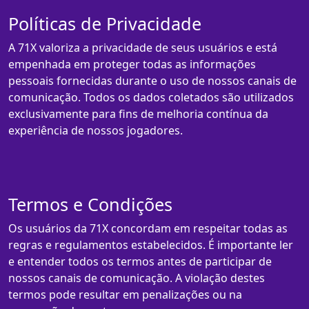
Políticas de Privacidade
A 71X valoriza a privacidade de seus usuários e está
empenhada em proteger todas as informações
pessoais fornecidas durante o uso de nossos canais de
comunicação. Todos os dados coletados são utilizados
exclusivamente para fins de melhoria contínua da
experiência de nossos jogadores.
Termos e Condições
Os usuários da 71X concordam em respeitar todas as
regras e regulamentos estabelecidos. É importante ler
e entender todos os termos antes de participar de
nossos canais de comunicação. A violação destes
termos pode resultar em penalizações ou na