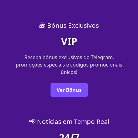
🎁 Bônus Exclusivos
VIP
Receba bônus exclusivos do Telegram,
promoções especiais e códigos promocionais
únicos!
Ver Bônus
📢 Notícias em Tempo Real
24/7