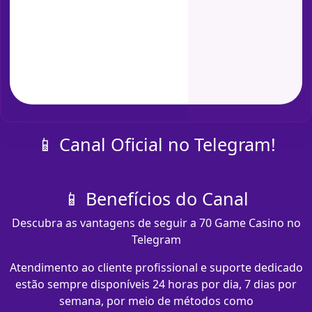
📱 Canal Oficial no Telegram!
📱 Benefícios do Canal
Descubra as vantagens de seguir a 70 Game Casino no
Telegram
Atendimento ao cliente profissional e suporte dedicado
estão sempre disponíveis 24 horas por dia, 7 dias por
semana, por meio de métodos como