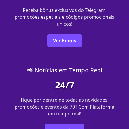
Receba bônus exclusivos do Telegram,
promoções especiais e códigos promocionais
únicos!
Ver Bônus
📢 Notícias em Tempo Real
24/7
Fique por dentro de todas as novidades,
promoções e eventos da 70T Com Plataforma
em tempo real!