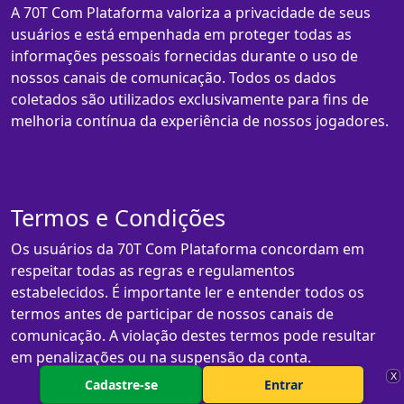
A 70T Com Plataforma valoriza a privacidade de seus
usuários e está empenhada em proteger todas as
informações pessoais fornecidas durante o uso de
nossos canais de comunicação. Todos os dados
coletados são utilizados exclusivamente para fins de
melhoria contínua da experiência de nossos jogadores.
Termos e Condições
Os usuários da 70T Com Plataforma concordam em
respeitar todas as regras e regulamentos
estabelecidos. É importante ler e entender todos os
termos antes de participar de nossos canais de
comunicação. A violação destes termos pode resultar
em penalizações ou na suspensão da conta.
X
Cadastre-se
Entrar