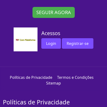
SEGUIR AGORA
Acessos
Login
Registrar-se
Políticas de Privacidade
Termos e Condições
Sitemap
Políticas de Privacidade