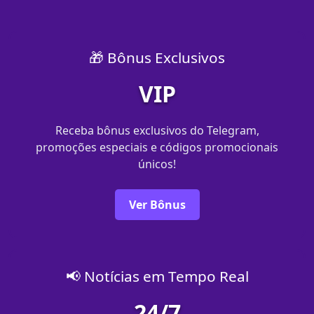
🎁 Bônus Exclusivos
VIP
Receba bônus exclusivos do Telegram,
promoções especiais e códigos promocionais
únicos!
Ver Bônus
📢 Notícias em Tempo Real
24/7