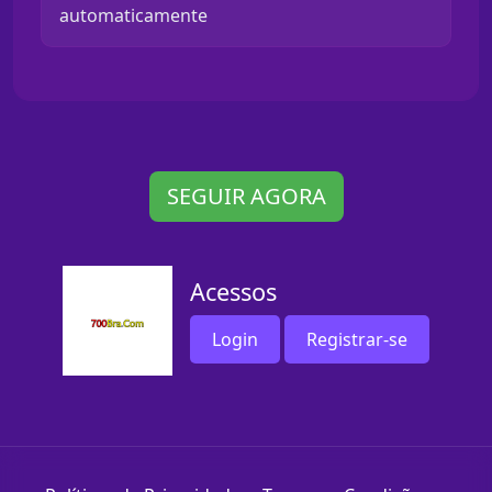
automaticamente
SEGUIR AGORA
Acessos
Login
Registrar-se