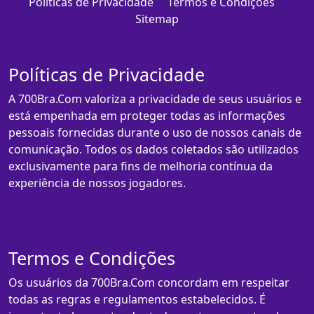
Políticas de Privacidade
Termos e Condições
Sitemap
Políticas de Privacidade
A 700Bra.Com valoriza a privacidade de seus usuários e
está empenhada em proteger todas as informações
pessoais fornecidas durante o uso de nossos canais de
comunicação. Todos os dados coletados são utilizados
exclusivamente para fins de melhoria contínua da
experiência de nossos jogadores.
Termos e Condições
Os usuários da 700Bra.Com concordam em respeitar
todas as regras e regulamentos estabelecidos. É