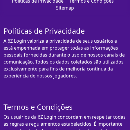
Políticas de Privacidade
Termos e Condições
Sitemap
Políticas de Privacidade
A 6Z Login valoriza a privacidade de seus usuários e
está empenhada em proteger todas as informações
pessoais fornecidas durante o uso de nossos canais de
comunicação. Todos os dados coletados são utilizados
exclusivamente para fins de melhoria contínua da
experiência de nossos jogadores.
Termos e Condições
Os usuários da 6Z Login concordam em respeitar todas
as regras e regulamentos estabelecidos. É importante