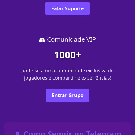
Falar Suporte
👥 Comunidade VIP
1000+
Junte-se a uma comunidade exclusiva de
jogadores e compartilhe experiências!
Entrar Grupo
📱 Como Seguir no Telegram