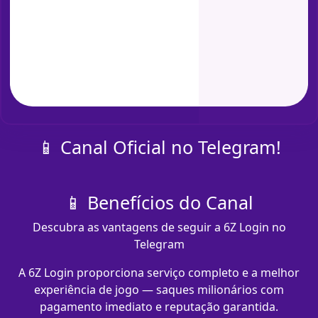
📱 Canal Oficial no Telegram!
📱 Benefícios do Canal
Descubra as vantagens de seguir a 6Z Login no
Telegram
A 6Z Login proporciona serviço completo e a melhor
experiência de jogo — saques milionários com
pagamento imediato e reputação garantida.