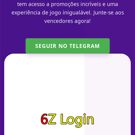
tem acesso a promoções incríveis e uma
experiência de jogo inigualável. Junte-se aos
vencedores agora!
SEGUIR NO TELEGRAM