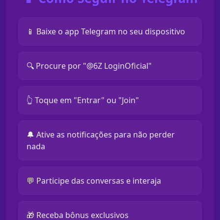
📱 Baixe o app Telegram no seu dispositivo
🔍 Procure por "@6Z LoginOficial"
👆 Toque em "Entrar" ou "Join"
🔔 Ative as notificações para não perder
nada
💬 Participe das conversas e interaja
🎁 Receba bônus exclusivos