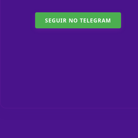
SEGUIR NO TELEGRAM