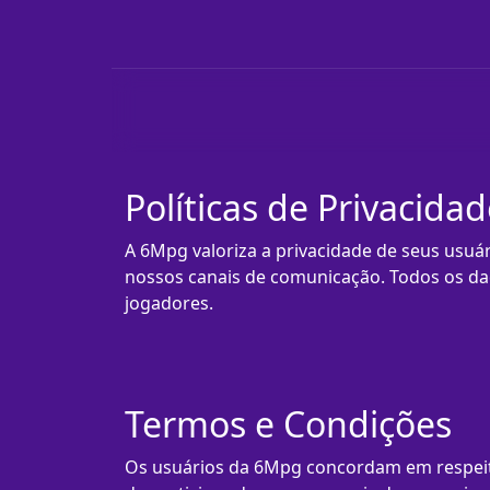
Políticas de Privacida
A 6Mpg valoriza a privacidade de seus usu
nossos canais de comunicação. Todos os dad
jogadores.
Termos e Condições
Os usuários da 6Mpg concordam em respeita