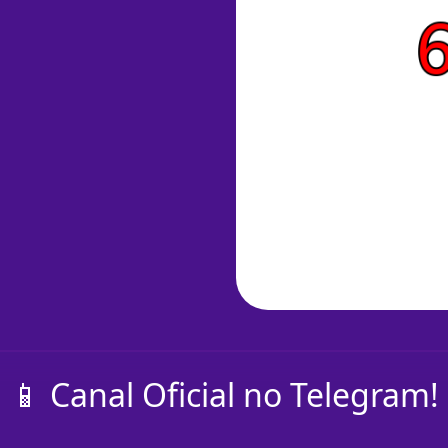
📱 Canal Oficial no Telegram!