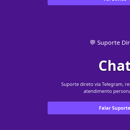
💬 Suporte Di
Cha
Suporte direto via Telegram, r
atendimento persona
Falar Suport