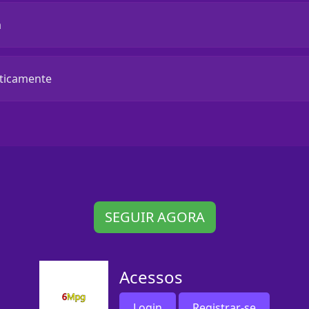
a
aticamente
SEGUIR AGORA
Acessos
Login
Registrar-se