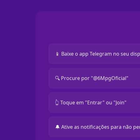
📱 Baixe o app Telegram no seu disp
🔍 Procure por "@6MpgOficial"
👆 Toque em "Entrar" ou "Join"
🔔 Ative as notificações para não p