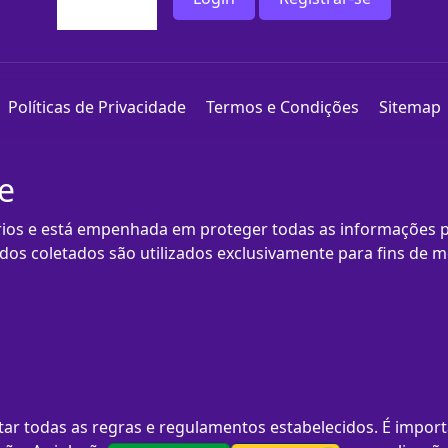
Políticas de Privacidade
Termos e Condições
Sitemap
de
ários e está empenhada em proteger todas as informações p
os coletados são utilizados exclusivamente para fins de m
r todas as regras e regulamentos estabelecidos. É importa