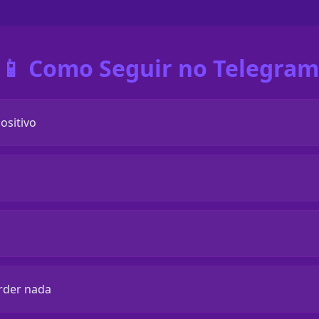
📱 Como Seguir no Telegram
ositivo
erder nada