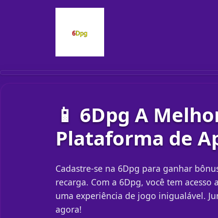
📱 6Dpg A Melho
Plataforma de A
Cadastre-se na 6Dpg para ganhar bônus
recarga. Com a 6Dpg, você tem acesso a
uma experiência de jogo inigualável. J
agora!