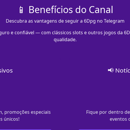
📱 Benefícios do Canal
Descubra as vantagens de seguir a 6Dpg no Telegram
uro e confiável — com clássicos slots e outros jogos da 6D
qualidade.
sivos
📢 Notí
m, promoções especiais
Fique por dentro d
s únicos!
eventos 