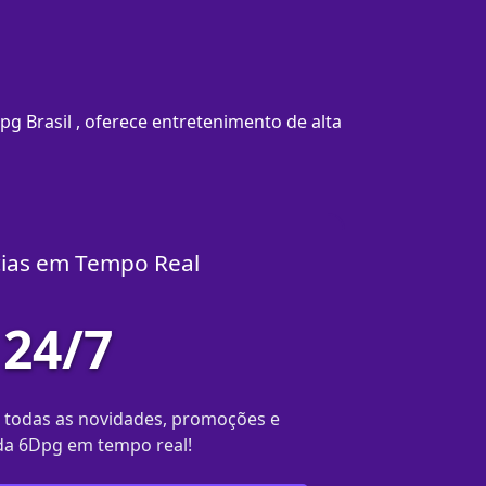
pg Brasil , oferece entretenimento de alta
cias em Tempo Real
24/7
e todas as novidades, promoções e
da 6Dpg em tempo real!