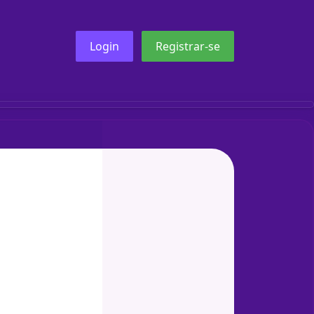
Login
Registrar-se