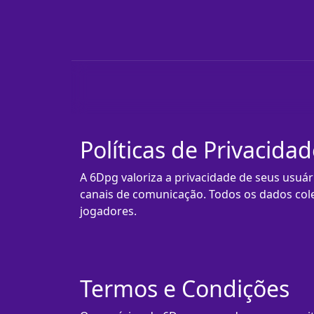
Políticas de Privacida
A 6Dpg valoriza a privacidade de seus usu
canais de comunicação. Todos os dados cole
jogadores.
Termos e Condições