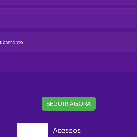
a
aticamente
SEGUIR AGORA
Acessos