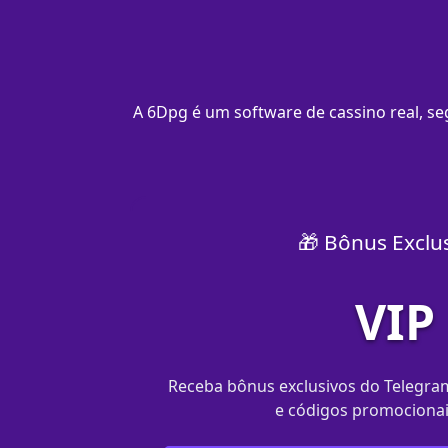
A 6Dpg é um software de cassino real, seg
🎁 Bônus Exclu
VIP
Receba bônus exclusivos do Telegra
e códigos promocionai