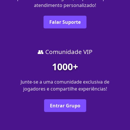
atendimento personalizado!
Falar Suporte
👥 Comunidade VIP
1000+
Junte-se a uma comunidade exclusiva de
jogadores e compartilhe experiências!
Entrar Grupo