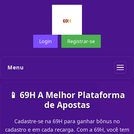
Login
Registrar-se
Menu
📱 69H A Melhor Plataforma
de Apostas
Cadastre-se na 69H para ganhar bônus no
cadastro e em cada recarga. Com a 69H, você tem