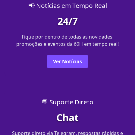
📢 Notícias em Tempo Real
24/7
Fique por dentro de todas as novidades,
promoções e eventos da 69H em tempo real!
Ver Notícias
💬 Suporte Direto
Chat
Suporte direto via Telegram, respostas rápidas e