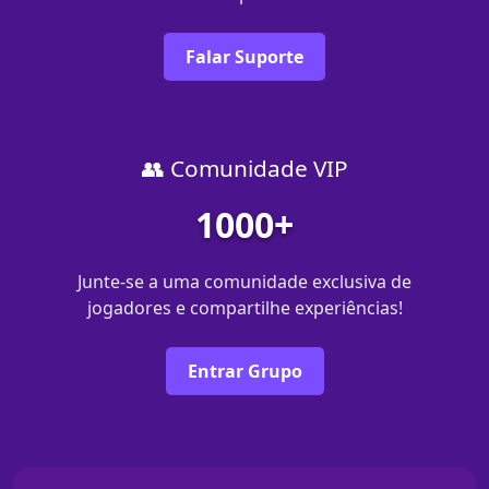
Falar Suporte
👥 Comunidade VIP
1000+
Junte-se a uma comunidade exclusiva de
jogadores e compartilhe experiências!
Entrar Grupo