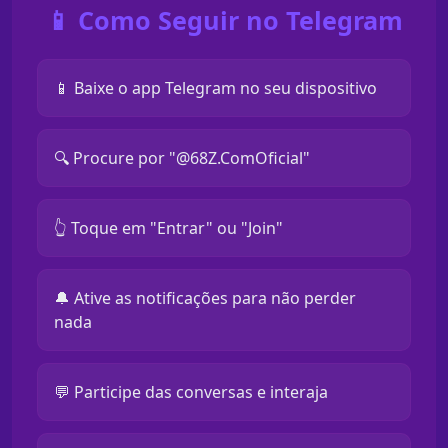
📱 Como Seguir no Telegram
📱 Baixe o app Telegram no seu dispositivo
🔍 Procure por "@68Z.ComOficial"
👆 Toque em "Entrar" ou "Join"
🔔 Ative as notificações para não perder
nada
💬 Participe das conversas e interaja