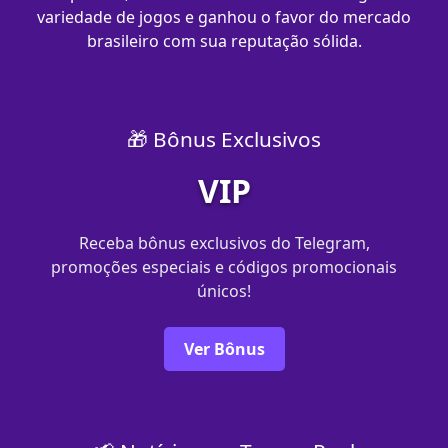
variedade de jogos e ganhou o favor do mercado
brasileiro com sua reputação sólida.
🎁 Bônus Exclusivos
VIP
Receba bônus exclusivos do Telegram,
promoções especiais e códigos promocionais
únicos!
Ver Bônus