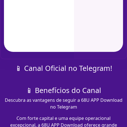
📱 Canal Oficial no Telegram!
📱 Benefícios do Canal
Descubra as vantagens de seguir a 68U APP Download
no Telegram
Com forte capital e uma equipe operacional
excepcional, a 68U APP Download oferece grande