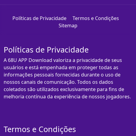
Políticas de Privacidade
Termos e Condições
Sitemap
Políticas de Privacidade
A 68U APP Download valoriza a privacidade de seus
usuários e está empenhada em proteger todas as
informações pessoais fornecidas durante o uso de
nossos canais de comunicação. Todos os dados
coletados são utilizados exclusivamente para fins de
melhoria contínua da experiência de nossos jogadores.
Termos e Condições