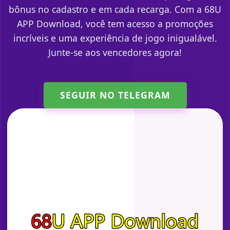
bônus no cadastro e em cada recarga. Com a 68U
APP Download, você tem acesso a promoções
incríveis e uma experiência de jogo inigualável.
Junte-se aos vencedores agora!
SEGUIR NO TELEGRAM