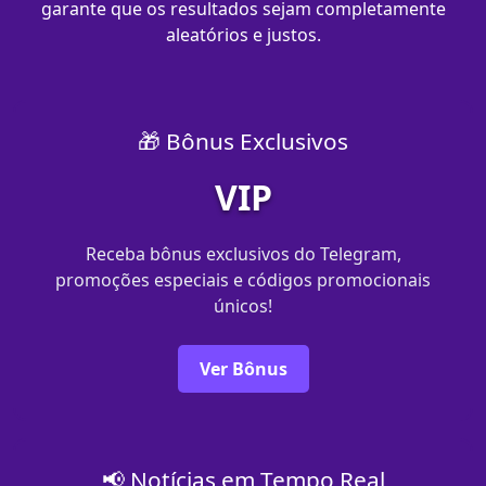
garante que os resultados sejam completamente
aleatórios e justos.
🎁 Bônus Exclusivos
VIP
Receba bônus exclusivos do Telegram,
promoções especiais e códigos promocionais
únicos!
Ver Bônus
📢 Notícias em Tempo Real