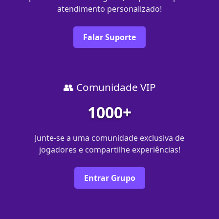
atendimento personalizado!
Falar Suporte
👥 Comunidade VIP
1000+
Junte-se a uma comunidade exclusiva de
jogadores e compartilhe experiências!
Entrar Grupo