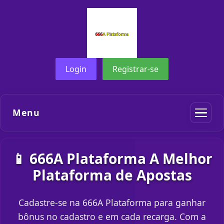
Login
Registrar-se
Menu
📱 666A Plataforma A Melhor
Plataforma de Apostas
Cadastre-se na 666A Plataforma para ganhar
bônus no cadastro e em cada recarga. Com a