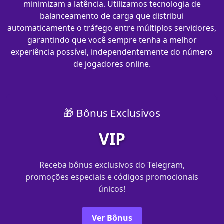
minimizam a latência. Utilizamos tecnologia de
balanceamento de carga que distribui
automaticamente o tráfego entre múltiplos servidores,
garantindo que você sempre tenha a melhor
experiência possível, independentemente do número
de jogadores online.
🎁 Bônus Exclusivos
VIP
Receba bônus exclusivos do Telegram,
promoções especiais e códigos promocionais
únicos!
Ver Bônus