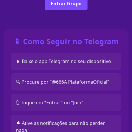
Entrar Grupo
📱 Como Seguir no Telegram
📱 Baixe o app Telegram no seu dispositivo
🔍 Procure por "@666A PlataformaOficial"
👆 Toque em "Entrar" ou "Join"
🔔 Ative as notificações para não perder
nada