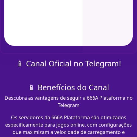
📱 Canal Oficial no Telegram!
📱 Benefícios do Canal
Descubra as vantagens de seguir a 666A Plataforma no
Telegram
Os servidores da 666A Plataforma são otimizados
especificamente para jogos online, com configurações
que maximizam a velocidade de carregamento e