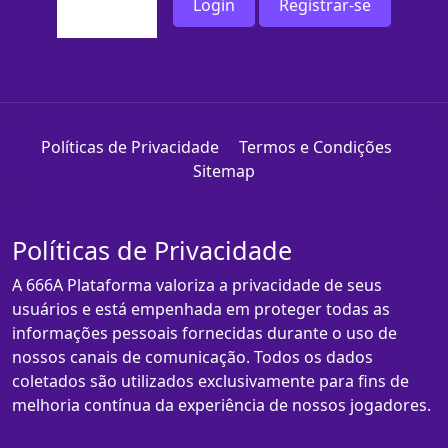
Login
Registrar-se
Políticas de Privacidade
Termos e Condições
Sitemap
Políticas de Privacidade
A 666A Plataforma valoriza a privacidade de seus
usuários e está empenhada em proteger todas as
informações pessoais fornecidas durante o uso de
nossos canais de comunicação. Todos os dados
coletados são utilizados exclusivamente para fins de
melhoria contínua da experiência de nossos jogadores.