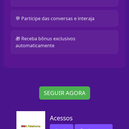
💬 Participe das conversas e interaja
🎁 Receba bônus exclusivos
automaticamente
SEGUIR AGORA
Acessos