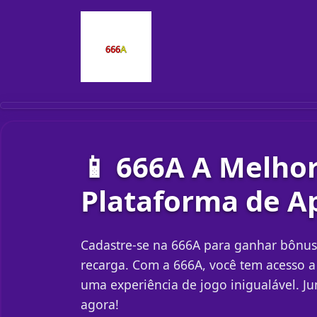
📱 666A A Melho
Plataforma de A
Cadastre-se na 666A para ganhar bônus
recarga. Com a 666A, você tem acesso a
uma experiência de jogo inigualável. J
agora!