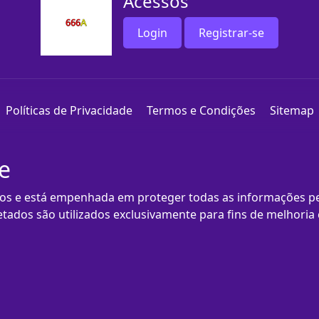
Acessos
Login
Registrar-se
Políticas de Privacidade
Termos e Condições
Sitemap
de
rios e está empenhada em proteger todas as informações p
tados são utilizados exclusivamente para fins de melhoria