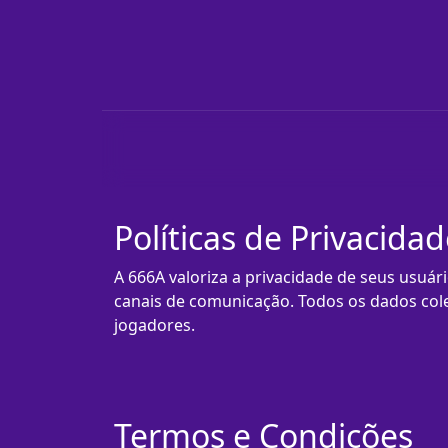
Políticas de Privacida
A 666A valoriza a privacidade de seus usuá
canais de comunicação. Todos os dados cole
jogadores.
Termos e Condições