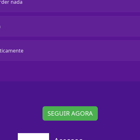
erder nada
a
aticamente
SEGUIR AGORA