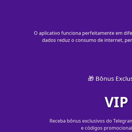
O aplicativo funciona perfeitamente em dif
dados reduz o consumo de internet, pe
🎁 Bônus Exclu
VIP
Receba bônus exclusivos do Telegra
e códigos promocionai