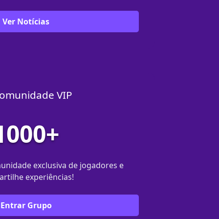
Ver Notícias
Comunidade VIP
1000+
unidade exclusiva de jogadores e
rtilhe experiências!
Entrar Grupo