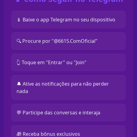
📱 Baixe o app Telegram no seu dispositivo
🔍 Procure por "@6615.ComOficial"
👆 Toque em "Entrar" ou "Join"
🔔 Ative as notificações para não perder
nada
💬 Participe das conversas e interaja
🎁 Receba bônus exclusivos