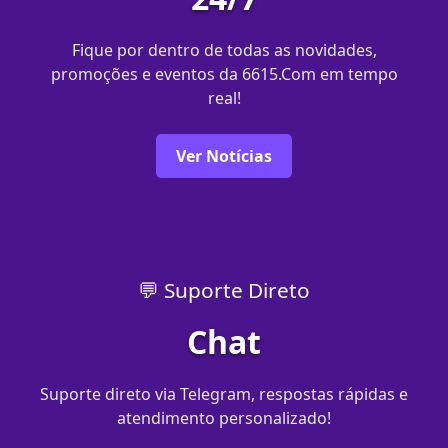
Fique por dentro de todas as novidades,
promoções e eventos da 6615.Com em tempo
real!
Ver Notícias
💬 Suporte Direto
Chat
Suporte direto via Telegram, respostas rápidas e
atendimento personalizado!