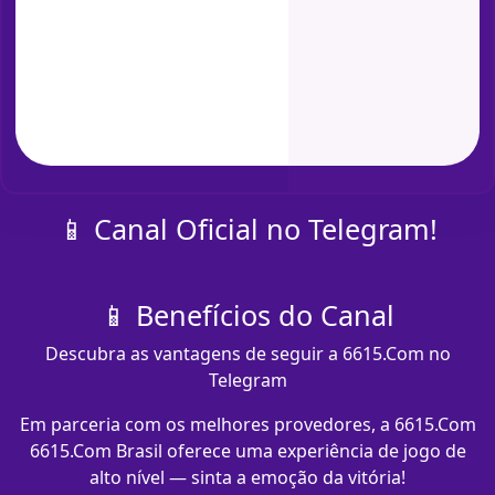
📱 Canal Oficial no Telegram!
📱 Benefícios do Canal
Descubra as vantagens de seguir a 6615.Com no
Telegram
Em parceria com os melhores provedores, a 6615.Com
6615.Com Brasil oferece uma experiência de jogo de
alto nível — sinta a emoção da vitória!