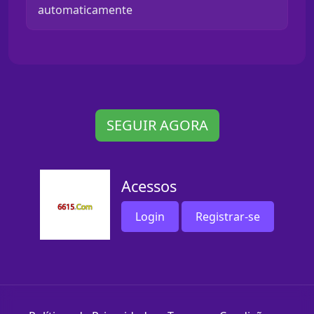
automaticamente
SEGUIR AGORA
Acessos
Login
Registrar-se