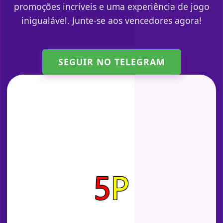
promoções incríveis e uma experiência de jogo
inigualável. Junte-se aos vencedores agora!
SEGUIR NO TELEGRAM