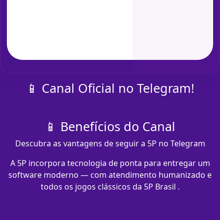
📱 Canal Oficial no Telegram!
📱 Benefícios do Canal
Descubra as vantagens de seguir a 5P no Telegram
A 5P incorpora tecnologia de ponta para entregar um
software moderno — com atendimento humanizado e
todos os jogos clássicos da 5P Brasil .