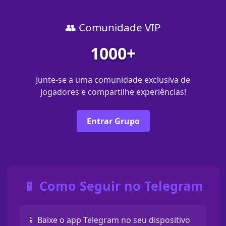
👥 Comunidade VIP
1000+
Junte-se a uma comunidade exclusiva de
jogadores e compartilhe experiências!
Entrar Grupo
📱 Como Seguir no Telegram
📱 Baixe o app Telegram no seu dispositivo