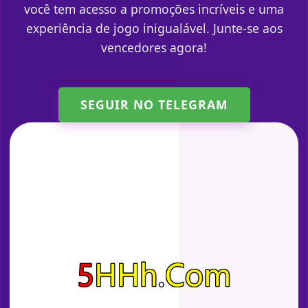
você tem acesso a promoções incríveis e uma
experiência de jogo inigualável. Junte-se aos
vencedores agora!
SEGUIR NO TELEGRAM