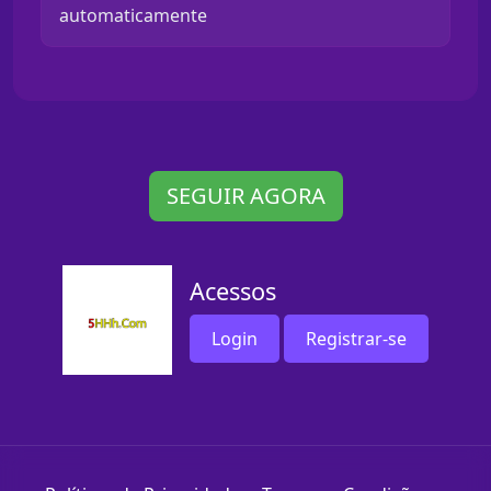
automaticamente
SEGUIR AGORA
Acessos
Login
Registrar-se