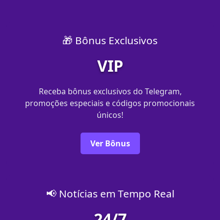
🎁 Bônus Exclusivos
VIP
Receba bônus exclusivos do Telegram,
promoções especiais e códigos promocionais
únicos!
Ver Bônus
📢 Notícias em Tempo Real
24/7