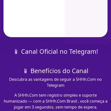
📱 Canal Oficial no Telegram!
📱 Benefícios do Canal
Descubra as vantagens de seguir a 5HHh.Com no
Telegram
A 5HHh.Com tem registro simples e suporte
humanizado — com a 5HHh.Com Brasil , você começa a
jogar em 3 segundos, sem tempo de espera.