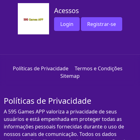
Acessos
Login
Registrar-se
Políticas de Privacidade
Termos e Condições
Sitemap
Políticas de Privacidade
A 595 Games APP valoriza a privacidade de seus
usuários e está empenhada em proteger todas as
informações pessoais fornecidas durante o uso de
nossos canais de comunicação. Todos os dados