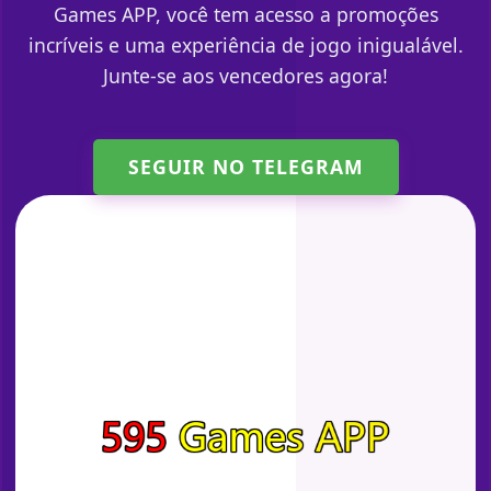
Games APP, você tem acesso a promoções
incríveis e uma experiência de jogo inigualável.
Junte-se aos vencedores agora!
SEGUIR NO TELEGRAM