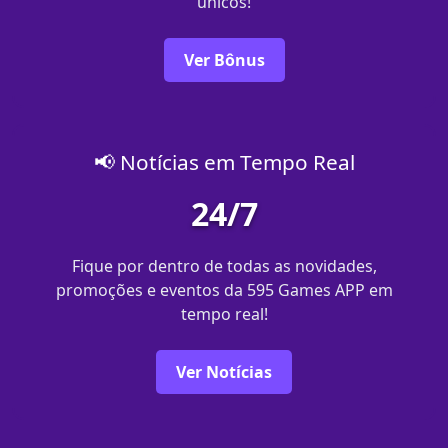
únicos!
Ver Bônus
📢 Notícias em Tempo Real
24/7
Fique por dentro de todas as novidades,
promoções e eventos da 595 Games APP em
tempo real!
Ver Notícias