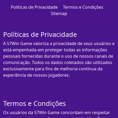
Políticas de Privacidade
Termos e Condições
Sitemap
Políticas de Privacidade
A 57Win Game valoriza a privacidade de seus usuários e
está empenhada em proteger todas as informações
pessoais fornecidas durante o uso de nossos canais de
comunicação. Todos os dados coletados são utilizados
exclusivamente para fins de melhoria contínua da
experiência de nossos jogadores.
Termos e Condições
Os usuários da 57Win Game concordam em respeitar