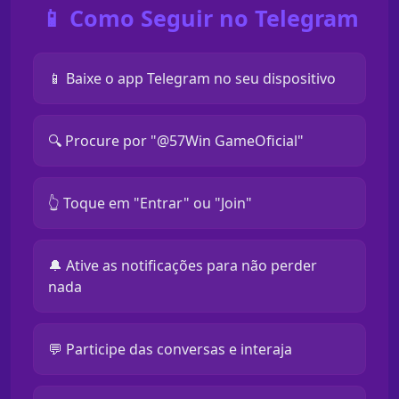
📱 Como Seguir no Telegram
📱 Baixe o app Telegram no seu dispositivo
🔍 Procure por "@57Win GameOficial"
👆 Toque em "Entrar" ou "Join"
🔔 Ative as notificações para não perder
nada
💬 Participe das conversas e interaja