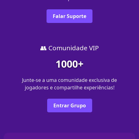
Falar Suporte
👥 Comunidade VIP
1000+
Junte-se a uma comunidade exclusiva de
jogadores e compartilhe experiências!
Entrar Grupo