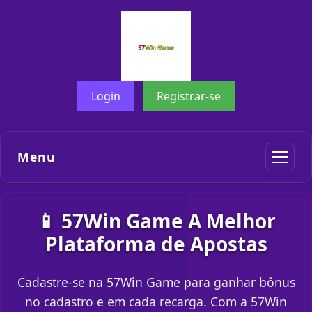
Login
Registrar-se
Menu
📱 57Win Game A Melhor
Plataforma de Apostas
Cadastre-se na 57Win Game para ganhar bônus
no cadastro e em cada recarga. Com a 57Win