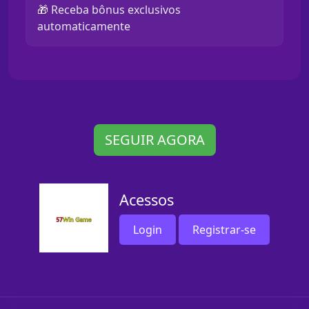
🎁 Receba bônus exclusivos
automaticamente
SEGUIR AGORA
Acessos
Login
Registrar-se