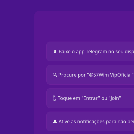
📱 Baixe o app Telegram no seu disp
🔍 Procure por "@57Wim VipOficial"
👆 Toque em "Entrar" ou "Join"
🔔 Ative as notificações para não p