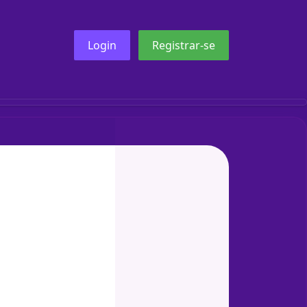
Login
Registrar-se