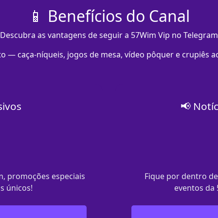
📱 Benefícios do Canal
Descubra as vantagens de seguir a 57Wim Vip no Telegram
 — caça-níqueis, jogos de mesa, vídeo pôquer e crupiês ao 
sivos
📢 Notí
m, promoções especiais
Fique por dentro d
s únicos!
eventos da 