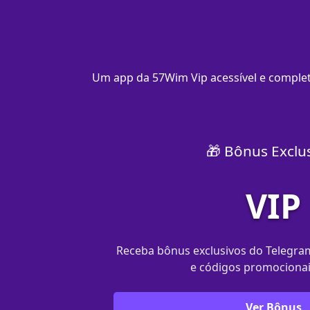
Um app da 57Wim Vip acessível e completo
🎁 Bônus Exclu
VIP
Receba bônus exclusivos do Telegra
e códigos promocionai
Ver Bônus