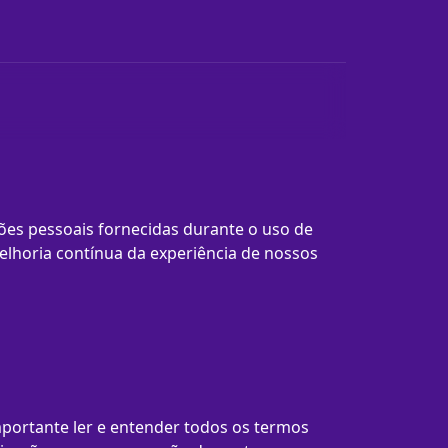
ões pessoais fornecidas durante o uso de
elhoria contínua da experiência de nossos
portante ler e entender todos os termos