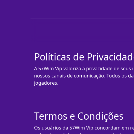
Políticas de Privacida
A 57Wim Vip valoriza a privacidade de seus
nossos canais de comunicação. Todos os dad
jogadores.
Termos e Condições
Os usuários da 57Wim Vip concordam em res