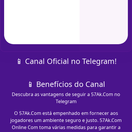
📱 Canal Oficial no Telegram!
📱 Benefícios do Canal
Descubra as vantagens de seguir a 57Ak.Com no
Telegram
O 57Ak.Com está empenhado em fornecer aos
jogadores um ambiente seguro e justo. 57Ak.Com
Online Com toma várias medidas para garantir a