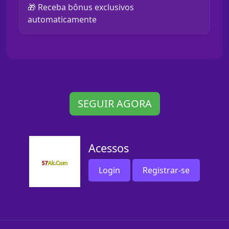
🎁 Receba bônus exclusivos
automaticamente
SEGUIR AGORA
Acessos
Login
Registrar-se