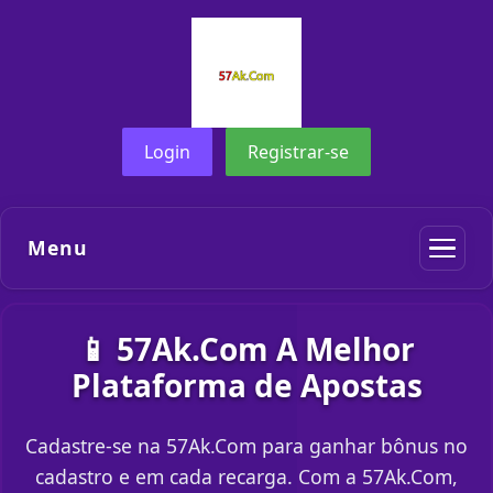
Login
Registrar-se
Menu
📱 57Ak.Com A Melhor
Plataforma de Apostas
Cadastre-se na 57Ak.Com para ganhar bônus no
cadastro e em cada recarga. Com a 57Ak.Com,