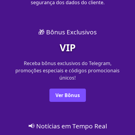
segurança dos dados do cliente.
🎁 Bônus Exclusivos
VIP
Receba bônus exclusivos do Telegram,
promoções especiais e códigos promocionais
únicos!
Ver Bônus
📢 Notícias em Tempo Real