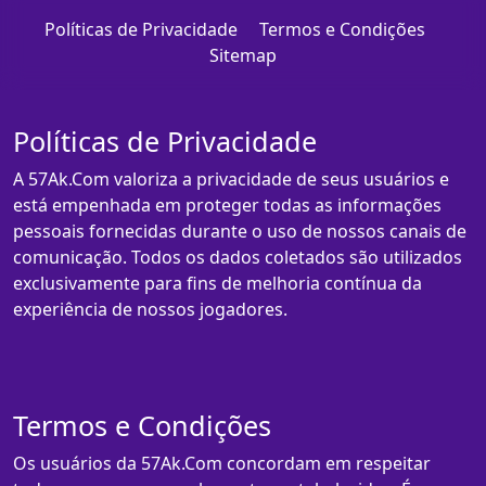
Políticas de Privacidade
Termos e Condições
Sitemap
Políticas de Privacidade
A 57Ak.Com valoriza a privacidade de seus usuários e
está empenhada em proteger todas as informações
pessoais fornecidas durante o uso de nossos canais de
comunicação. Todos os dados coletados são utilizados
exclusivamente para fins de melhoria contínua da
experiência de nossos jogadores.
Termos e Condições
Os usuários da 57Ak.Com concordam em respeitar