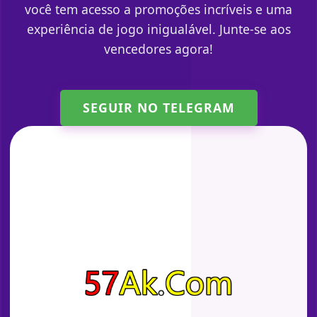
você tem acesso a promoções incríveis e uma
experiência de jogo inigualável. Junte-se aos
vencedores agora!
SEGUIR NO TELEGRAM