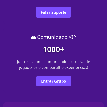
Falar Suporte
👥 Comunidade VIP
1000+
Junte-se a uma comunidade exclusiva de
jogadores e compartilhe experiências!
Entrar Grupo