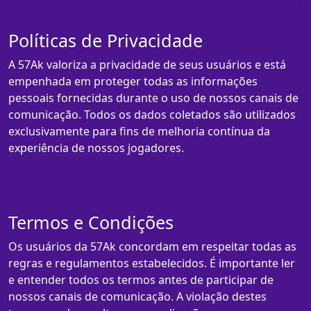
Políticas de Privacidade
A 57Ak valoriza a privacidade de seus usuários e está
empenhada em proteger todas as informações
pessoais fornecidas durante o uso de nossos canais de
comunicação. Todos os dados coletados são utilizados
exclusivamente para fins de melhoria contínua da
experiência de nossos jogadores.
Termos e Condições
Os usuários da 57Ak concordam em respeitar todas as
regras e regulamentos estabelecidos. É importante ler
e entender todos os termos antes de participar de
nossos canais de comunicação. A violação destes