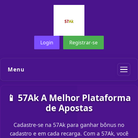
Login
Registrar-se
Menu
📱 57Ak A Melhor Plataforma
de Apostas
Cadastre-se na 57Ak para ganhar bônus no
cadastro e em cada recarga. Com a 57Ak, você