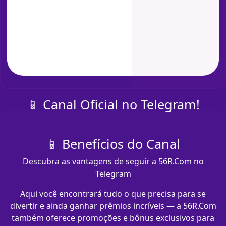
📱 Canal Oficial no Telegram!
📱 Benefícios do Canal
Descubra as vantagens de seguir a 56R.Com no
Telegram
Aqui você encontrará tudo o que precisa para se
divertir e ainda ganhar prêmios incríveis — a 56R.Com
também oferece promoções e bônus exclusivos para