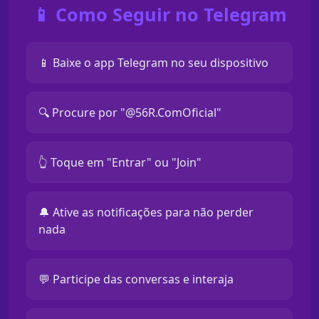
📱 Como Seguir no Telegram
📱 Baixe o app Telegram no seu dispositivo
🔍 Procure por "@56R.ComOficial"
👆 Toque em "Entrar" ou "Join"
🔔 Ative as notificações para não perder
nada
💬 Participe das conversas e interaja