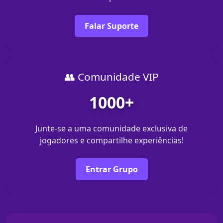
Falar Suporte
👥 Comunidade VIP
1000+
Junte-se a uma comunidade exclusiva de
jogadores e compartilhe experiências!
Entrar Grupo