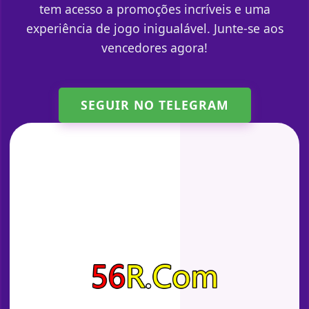
tem acesso a promoções incríveis e uma
experiência de jogo inigualável. Junte-se aos
vencedores agora!
SEGUIR NO TELEGRAM