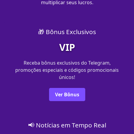
multiplicar seus lucros.
🎁 Bônus Exclusivos
VIP
Receba bônus exclusivos do Telegram,
promoções especiais e códigos promocionais
únicos!
Ver Bônus
📢 Notícias em Tempo Real