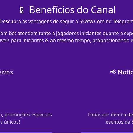
📱 Benefícios do Canal
Descubra as vantagens de seguir a 55WW.Com no Telegra
om bet atendem tanto a jogadores iniciantes quanto a exper
síveis para iniciantes e, ao mesmo tempo, proporcionando 
sivos
📢 Notí
m, promoções especiais
Fique por dentro d
s únicos!
eventos da