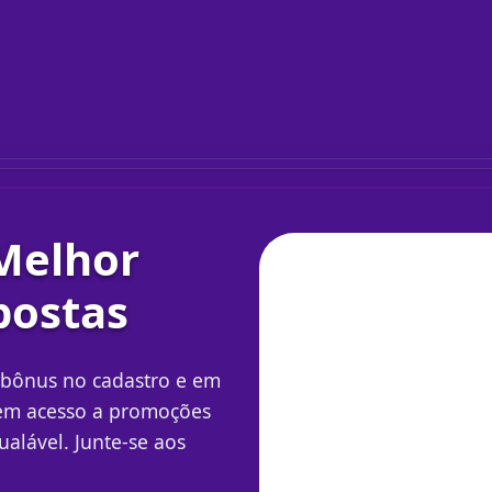
Melhor
postas
bônus no cadastro e em
em acesso a promoções
ualável. Junte-se aos