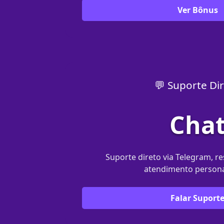
Ver Bônus
💬 Suporte Di
Cha
Suporte direto via Telegram, r
atendimento persona
Falar Suport