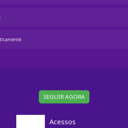
a
aticamente
SEGUIR AGORA
Acessos