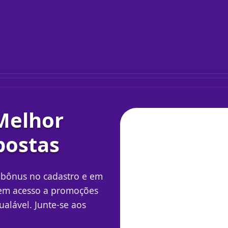
Melhor
postas
 bônus no cadastro e em
tem acesso a promoções
ualável. Junte-se aos