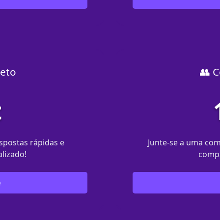
reto
👥 
t
espostas rápidas e
Junte-se a uma com
lizado!
compa
e