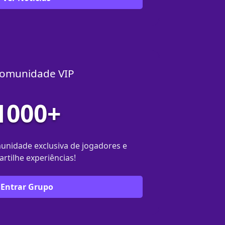
Comunidade VIP
1000+
unidade exclusiva de jogadores e
rtilhe experiências!
Entrar Grupo