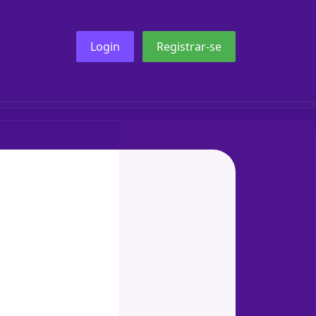
Login
Registrar-se