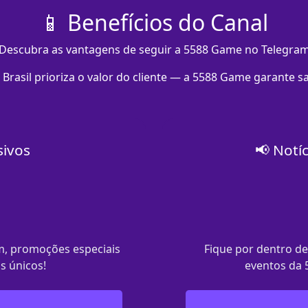
📱 Benefícios do Canal
Descubra as vantagens de seguir a 5588 Game no Telegra
rasil prioriza o valor do cliente — a 5588 Game garante s
sivos
📢 Notí
m, promoções especiais
Fique por dentro d
s únicos!
eventos da 