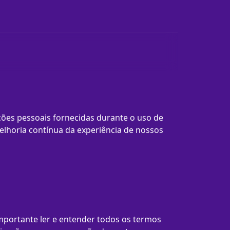
ões pessoais fornecidas durante o uso de
elhoria contínua da experiência de nossos
mportante ler e entender todos os termos