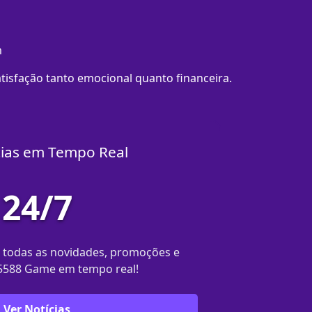
m
atisfação tanto emocional quanto financeira.
cias em Tempo Real
24/7
e todas as novidades, promoções e
5588 Game em tempo real!
Ver Notícias